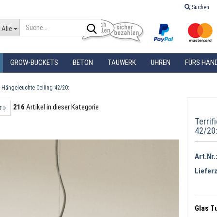
Suchen
Alle
Sprache auswählen
GROW-BUCKETS
BETON
TAUWERK
UHREN
FÜRS HAN
s Hängeleuchte Ceiling 42/20:
216
Artikel in dieser Kategorie
r »
Terrif
42/20
Konto erstellen
Art.Nr.
Passwort vergessen?
Lieferz
Glas T