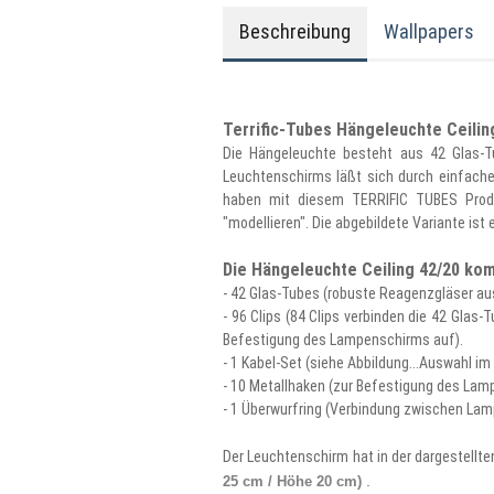
Beschreibung
Wallpapers
Terrific-Tubes Hängeleuchte Ceilin
Die Hängeleuchte besteht aus 42 Glas-T
Leuchtenschirms läßt sich durch einfache
haben mit diesem TERRIFIC TUBES Produ
"modellieren". Die abgebildete Variante ist e
Die Hängeleuchte Ceiling 42/20 k
- 42 Glas-Tubes (robuste Reagenzgläser a
- 96 Clips (84 Clips verbinden die 42 Gla
Befestigung des Lampenschirms auf).
- 1 Kabel-Set (siehe Abbildung...Auswahl 
- 10 Metallhaken (zur Befestigung des Lam
- 1 Überwurfring (Verbindung zwischen La
Der Leuchtenschirm hat in der dargestellt
.
25 cm / Höhe 20 cm)