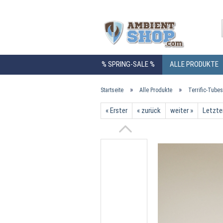
% SPRING-SALE %
ALLE PRODUKTE
VASEN
SESSEL
»
»
Startseite
Alle Produkte
Terrific-Tube
« Erster
« zurück
weiter »
Letzte