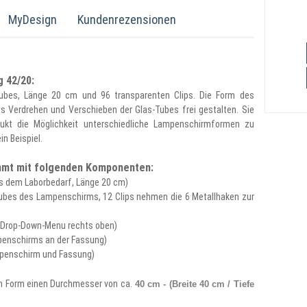
MyDesign
Kundenrezensionen
g 42/20:
ubes, Länge 20 cm und 96 transparenten Clips. Die Form des
s Verdrehen und Verschieben der Glas-Tubes frei gestalten. Sie
kt die Möglichkeit unterschiedliche Lampenschirmformen zu
in Beispiel.
ommt mit folgenden Komponenten:
us dem Laborbedarf, Länge 20 cm)
s-Tubes des Lampenschirms, 12 Clips nehmen die 6 Metallhaken zur
im Drop-Down-Menu rechts oben)
penschirms an der Fassung)
mpenschirm und Fassung)
en Form einen Durchmesser von
ca.
40 cm - (Breite 40 cm / Tiefe