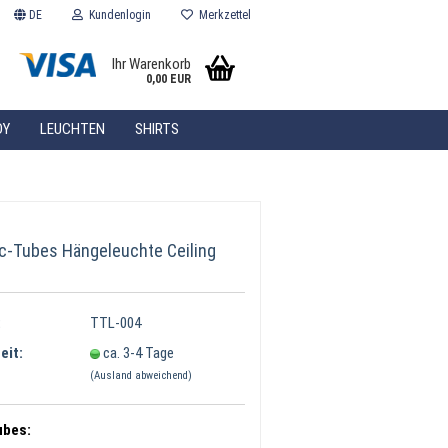
DE
Kundenlogin
Merkzettel
Ihr Warenkorb
0,00 EUR
DY
LEUCHTEN
SHIRTS
ÜBER UNS
ic-Tubes Hängeleuchte Ceiling
:
:
TTL-004
eit:
ca. 3-4 Tage
(Ausland abweichend)
ubes: